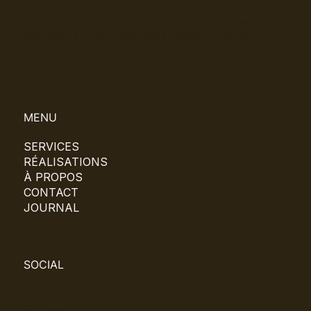
Atelier Hourra est un studio de direction artistique et de
stratégie de marque, spécialisé dans les marques de
produits lifestyle, avec une approche centrée sur le
produit, la cohérence et la désirabilité.
MENU
SERVICES
RÉALISATIONS
À PROPOS
CONTACT
JOURNAL
SOCIAL
Instagram
Pinterest