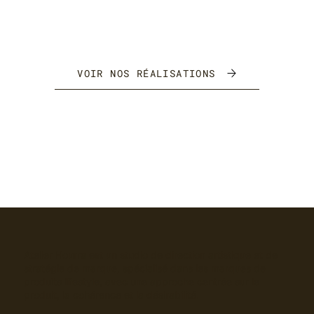
VOIR NOS RÉALISATIONS
Atelier Hourra est un studio de direction artistique et de
stratégie de marque, spécialisé dans les marques de
produits lifestyle, avec une approche centrée sur le
produit, la cohérence et la désirabilité.